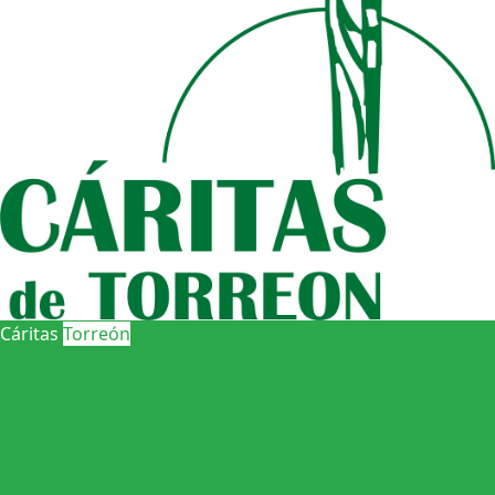
Cáritas
Torreón